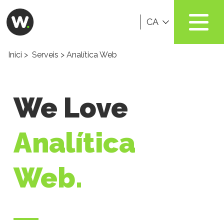
CA
Inici
>
Serveis
> Analítica Web
We Love
Analítica
Web.