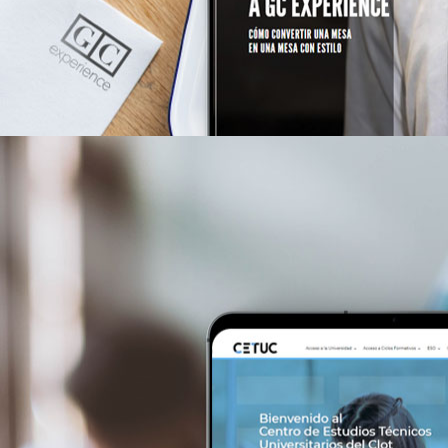
gcexperience.es/a>