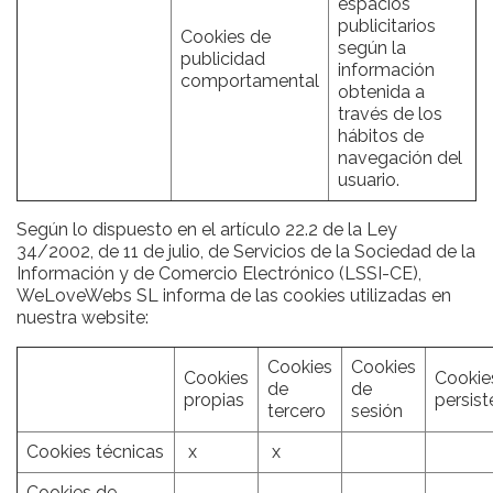
espacios
publicitarios
Cookies de
según la
publicidad
información
comportamental
obtenida a
través de los
hábitos de
navegación del
usuario.
Según lo dispuesto en el artículo 22.2 de la Ley
34/2002, de 11 de julio, de Servicios de la Sociedad de la
Información y de Comercio Electrónico (LSSI-CE),
WeLoveWebs SL informa de las cookies utilizadas en
nuestra website:
Cookies
Cookies
Cookies
Cookie
de
de
propias
persist
tercero
sesión
Cookies técnicas
x
x
Cookies de