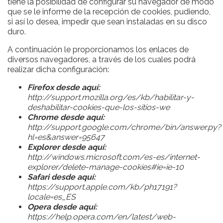
tiene la posibilidad de configurar su navegador de modo
que se le informe de la recepción de cookies, pudiendo,
si así lo desea, impedir que sean instaladas en su disco
duro.
A continuación le proporcionamos los enlaces de
diversos navegadores, a través de los cuales podrá
realizar dicha configuración:
Firefox desde aquí:
http://support.mozilla.org/es/kb/habilitar-y-
deshabilitar-cookies-que-los-sitios-we
Chrome desde aquí:
http://support.google.com/chrome/bin/answer.py?
hl=es&answer=95647
Explorer desde aquí:
http://windows.microsoft.com/es-es/internet-
explorer/delete-manage-cookies#ie=ie-10
Safari desde aquí:
https://support.apple.com/kb/ph17191?
locale=es_ES
Opera desde aquí:
https://help.opera.com/en/latest/web-