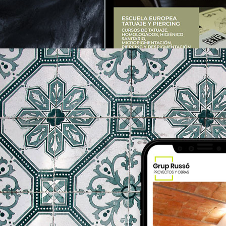
nts.ink
gruprusso.com