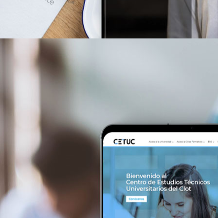
gcexperience.es/a>