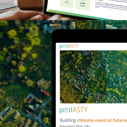
> ePowerMove
> periASTY