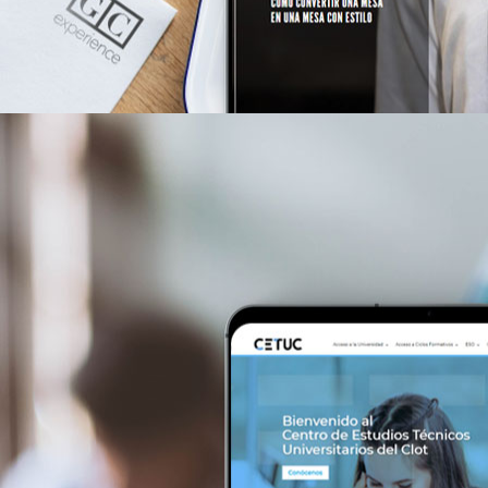
gcexperience.es/a>