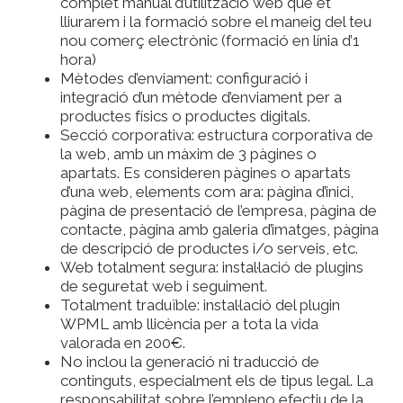
complet manual d’utilització web que et
lliurarem i la formació sobre el maneig del teu
nou comerç electrònic (formació en línia d’1
hora)
Mètodes d’enviament: configuració i
integració d’un mètode d’enviament per a
productes físics o productes digitals.
Secció corporativa: estructura corporativa de
la web, amb un màxim de 3 pàgines o
apartats. Es consideren pàgines o apartats
d’una web, elements com ara: pàgina d’inici,
pàgina de presentació de l’empresa, pàgina de
contacte, pàgina amb galeria d’imatges, pàgina
de descripció de productes i/o serveis, etc.
Web totalment segura: instal·lació de plugins
de seguretat web i seguiment.
Totalment traduïble: instal·lació del plugin
WPML amb llicència per a tota la vida
valorada en 200€.
No inclou la generació ni traducció de
continguts, especialment els de tipus legal. La
responsabilitat sobre l’empleno efectiu de la