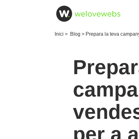
Inici
>
Blog
> Prepara la teva campany
Prepar
campa
vendes
per a 