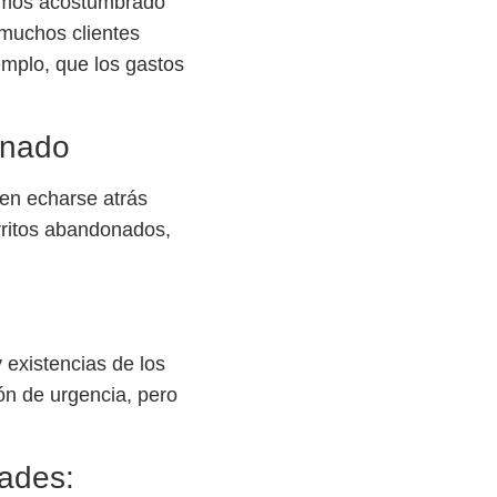
hemos acostumbrado
muchos clientes
emplo, que los gastos
onado
en echarse atrás
rritos abandonados,
 existencias de los
n de urgencia, pero
dades: